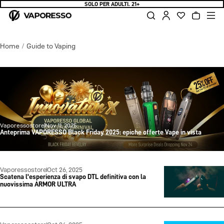
SOLO PER ADULTI. 21+
Vai al
Login
Carrello
contenuto
Home
/
Guide to Vaping
Vaporessostore
Nov 11, 2025
Anteprima VAPORESSO Black Friday 2025: epiche offerte Vape in vista
Vaporessostore
Oct 26, 2025
Scatena l'esperienza di svapo DTL definitiva con la
nuovissima ARMOR ULTRA