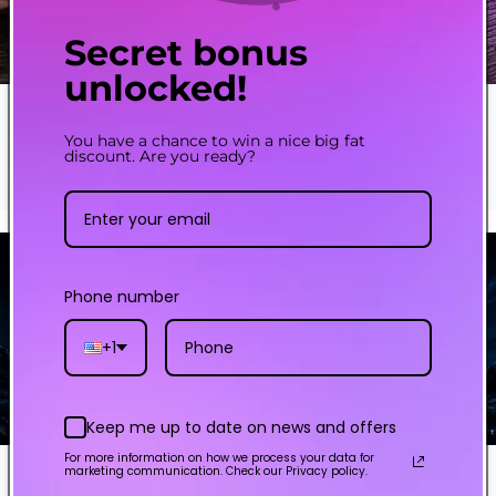
Secret bonus
unlocked!
XROS Pod Life with Sweet Juice: What Reddit Gets
You have a chance to win a nice big fat
Right
discount. Are you ready?
Guide-to-vaping
Jul 30, 2026
Phone number
+1
Keep me up to date on news and offers
For more information on how we process your data for
marketing communication. Check our Privacy policy.
Why Pod Vapes Leak (and How SSS 2.0 Changes It)