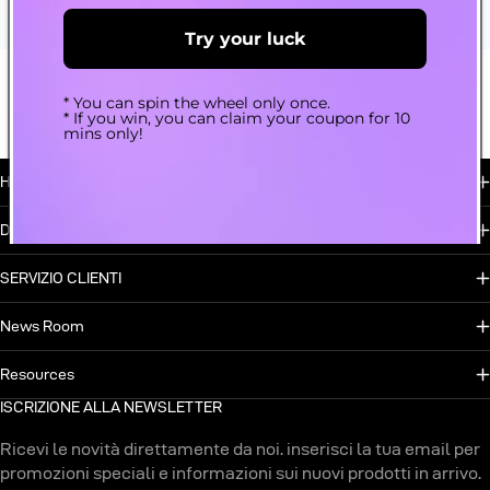
Guide-to-vaping
Jul 30, 2026
Try your luck
* You can spin the wheel only once.
* If you win, you can claim your coupon for 10
mins only!
Hot Sales
DIVENTA PARTNER
SERVIZIO CLIENTI
News Room
Resources
ISCRIZIONE ALLA NEWSLETTER
Ricevi le novità direttamente da noi. inserisci la tua email per
promozioni speciali e informazioni sui nuovi prodotti in arrivo.